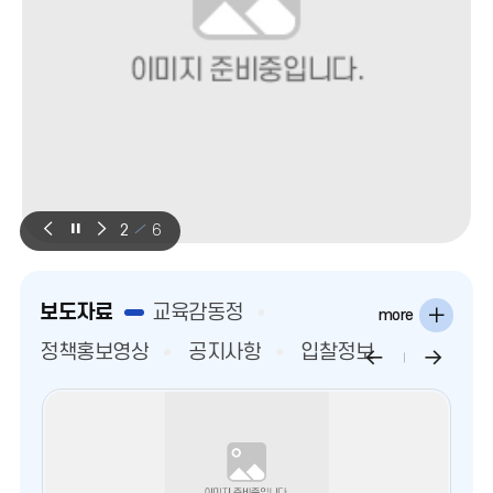
태
에
따
라
미
수
신
될
수
비
비
비
2
6
있
쥬
쥬
쥬
음.
얼
얼
얼
출
이
정
다
처:
보도자료
교육감동정
전
지
음
more
환
정책홍보영상
공지사항
입찰정보
경
부/
한
국
환
경