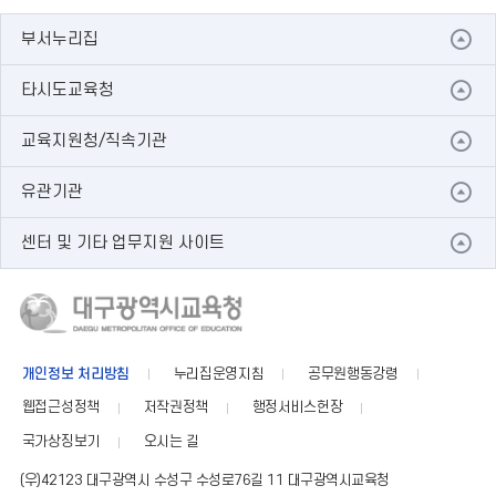
이
정
다
리
부서누리집
전
지
음
스
트
타시도교육청
교육지원청/직속기관
유관기관
센터 및 기타 업무지원 사이트
개인정보 처리방침
누리집운영지침
공무원행동강령
웹접근성정책
저작권정책
행정서비스헌장
국가상징보기
오시는 길
(우)42123 대구광역시 수성구 수성로76길 11 대구광역시교육청