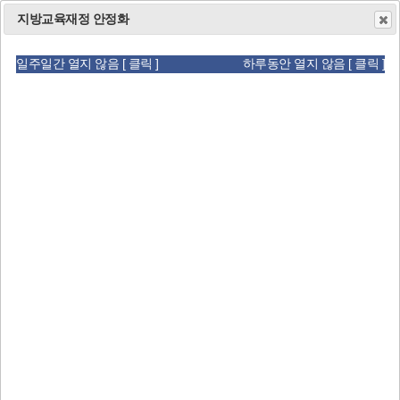
공무원 사칭, 공문서 위조 유의
지방교육재정 안정화
새
일주일간 열지 않음 [ 클릭 ]
하루동안 열지 않음 [ 클릭 ]
창
일주일간 열지 않음 [ 클릭 ]
하루동안 열지 않음 [ 클릭 ]
열
Search
림"
검
색
인기검색어
#검정고시
#채용,공고
#임용
#스승찾기
#채용
30
오늘의
날씨
맑음
℃
데
기
미세먼지
수신중
식중독
수신중
이
상
터
청
인
는
에
사
실
서
말
시
제
간
공
안녕하세요
관
하
제
12
대 대구광역시교육감
측
는
강은희
입니다.