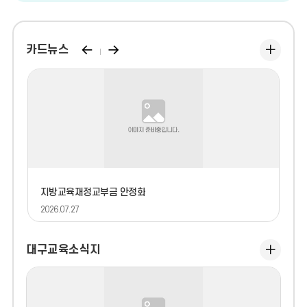
영
상
이
다
카드뉴스
카
드
전
음
뉴
으
으
스
로
로
더
보
기
지방교육재정교부금 안정화
2
2026.07.27
202
대구교육소식지
대
구
교