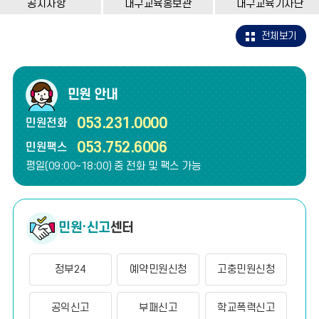
공지사항
대구교육홍보관
대구교육기자단
전체보기
민원 안내
053.231.0000
민원전화
053.752.6006
민원팩스
평일(09:00~18:00) 중 전화 및 팩스 가능
민원·신고
센터
정부24
예약민원신청
고충민원신청
공익신고
부패신고
학교폭력신고