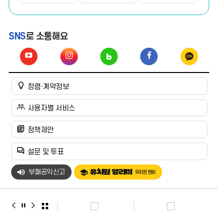
SNS
로
소통
해요
유
인
블
페
카
튜
스
로
이
카
청렴·계약정보
브
타
그
스
오
공
그
공
북
채
사용자별 서비스
유
램
유
공
널
정책제안
공
유
공
설문 및 투표
유
유
부패공익신고
유치원 알리미
유치원 원비
배
배
배
배
너
너
너
너