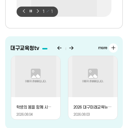
팝
팝
팝
1
1
업
업
업
존
존
존
이
정
다
전
지
음
이
다
대구교육청tv
대
more
구
전
음
교
으
으
육
로
로
영
상-
대
학생의 봄을 함께 시작하는 '마음봄센터'
2026 대구미래교육뉴스 7월호 | 박혜진 주무관
구
2026.08.04
2026.08.03
교
육