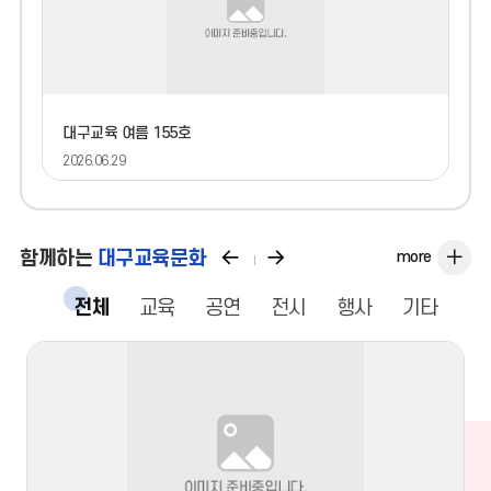
육
소
식
지
대구교육 여름 155호
더
2026.06.29
보
기
이
다
함께하는
대구교육문화
more
전
음
전체
교육
공연
전시
행사
기타
으
으
로
로