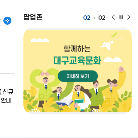
팝업존
02
02
팝
팝
팝
공
E
업
업
업
지
존
존
존
사
이
정
다
항
전
지
음
더
보
기
) 신규
 안내