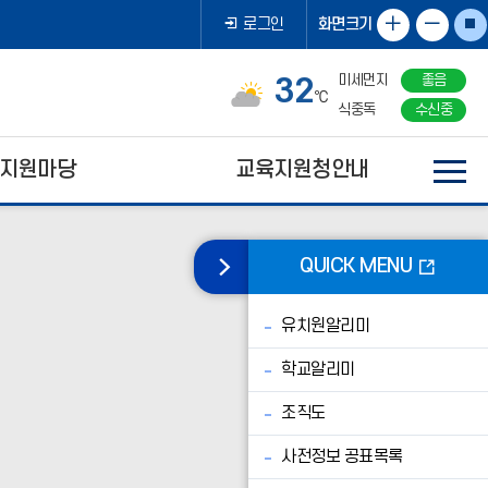
화
화
화면크기
로그인
면
면
흐
미세먼지
좋음
32
림
확
축
℃
식중독
수신중
대
소
지원마당
교육지원청안내
퀵
QUICK MENU
메
뉴
영
대
유치원알리미
역
한
닫
민
학교알리미
기
국
교
조직도
육
수
사전정보 공표목록
도
대