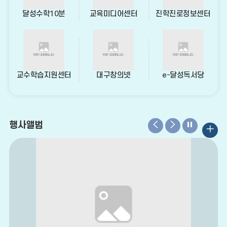
스
달성수학10분
교육미디어센터
진학진로정보센터
교수학습지원센터
대구창의넷
e-달성독서당
정
정
정
행사앨범
갤
지
지
지
러
리
더
보
기