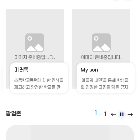
획
획
·
·
제
제
작
작
뮤
뮤
지
지
미러톡
My son
컬
컬
초등학교폭력에 대한 인식을
‘아들의 내면’을 통해 학생들
E-
E-
제고하고 안전한 학교를 만
의 진정한 고민을 담은 뮤지
들고자 제작된 뮤지컬
컬
Book
Book
이
다
1
팝업존
팝
팝
팝
1
전
음
업
업
업
존
존
존
이
정
다