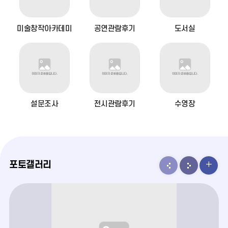
기
비
비
스
스
서
원
미술창작아카데미
공연관람후기
도서실
이
다
비
전
음
스
설문조사
전시관람후기
수영장
포토갤러리
포
포
포
토
토
토
갤
갤
갤
러
러
러