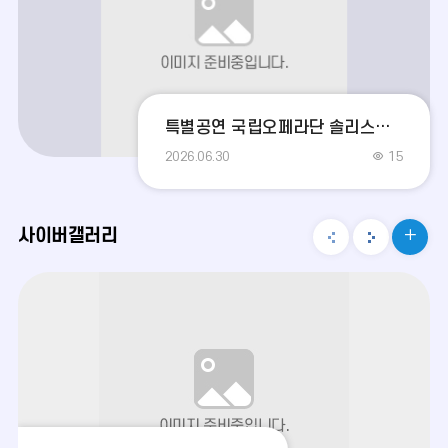
리
리
리
이
다
더
전
음
보
특별공연 국립오페라단 솔리스트&영아티스트시리즈 The OPERA
기
2026.06.30
15
사이버갤러리
사
사
사
이
이
이
버
버
버
갤
갤
갤
러
러
러
리
리
리