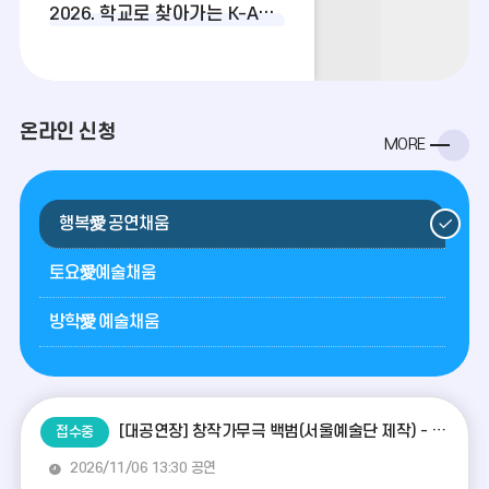
이
다
더
2026. 학교로 찾아가는 K-ART '움직이는 상상 미술관'
전
음
보
기
온라인 신청
MORE
행복愛 공연채움
토요愛예술채움
방학愛 예술채움
[대공연장] 창작가무극 백범(서울예술단 제작) - 11월 6일(금) 13:30공연
접수중
2026/11/06 13:30 공연