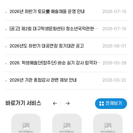
시
2026년 하반기 토요愛 예술채움 운영 안내
2026-07-15
더
[공고] 제2회 대구학생문화센터 청소년국악관현악단 국악창작곡 공모전 결과 공고
2026-07-10
보
기
2026년도 하반기 대공연장 정기대관 공고
2026-06-01
2026. 학생예술단(합주단) 바순 실기 강사 합격자 공고
2026-05-28
2026년 기관 종합감사 관련 제보 안내
2026-05-22
바로가기 서비스
바
바
바
전체
보기
로
로
로
가
가
기
기
가
서
서